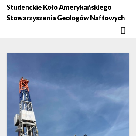
Skip
Studenckie Koło Amerykańskiego
to
Stowarzyszenia Geologów Naftowych
content