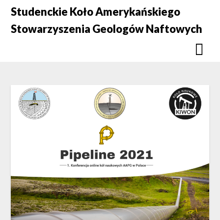
Skip
Studenckie Koło Amerykańskiego
to
Stowarzyszenia Geologów Naftowych
content