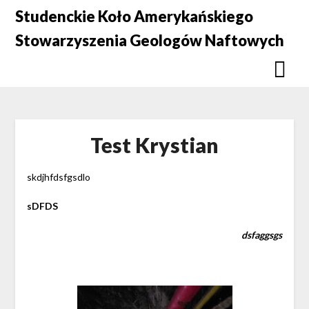
Skip
Studenckie Koło Amerykańskiego
to
Stowarzyszenia Geologów Naftowych
content
Test Krystian
skdjhfdsfgsdlo
sDFDS
dsfaggsgs