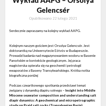
Gelencsér
Opublikowano
22 lutego 2021
Serdecznie zapraszamy na kolejny wykład AAPG.
Kolejnym naszym gościem jest Orsolya Gelencsér. Jest
doktorantką na Uniwersytecie Eötvös w Budapeszcie.
Prowadzi badania nad magazynowaniem wodoru w Basenie
Panońskim w kontekście geologicznym. Jej praca
magisterska opierała się na geochemii i petrologii
ewaporatów z Baseny Transylwańskiego. Krótka notka
biograficzna poniżej
Podczas czwartkowego spotkania przedstawi temat
związany z dynamiką diapiru solnego –
Insight into Middle
Miocene seawater composition and understanding salt
diapir dynamics: A geochemical and micropetrographic
study on Praid salt rocks (Transylvanian Basin).