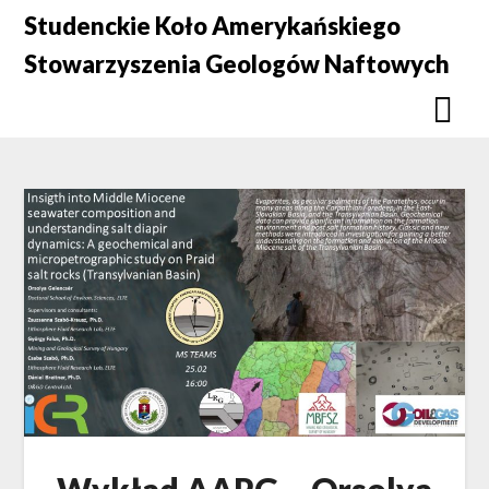
Skip
Studenckie Koło Amerykańskiego
to
Stowarzyszenia Geologów Naftowych
content
Wykład AAPG – Orsolya